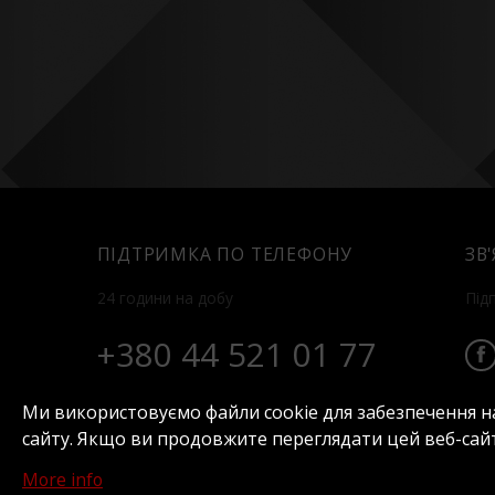
ПІДТРИМКА ПО ТЕЛЕФОНУ
ЗВ
24 години на добу
Під
+380 44 521 01 77
Ми використовуємо файли cookie для забезпечення н
сайту. Якщо ви продовжите переглядати цей веб-сайт
Про нас
Номери
Відпочинок
Кон
More info