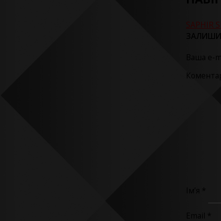
SAPHIR 
ЗАЛИШИ
Ваша e-m
Комента
Ім’я
*
Email
*