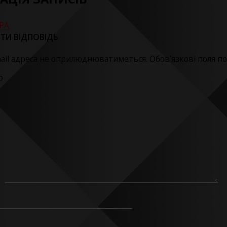
SPA
ТИ ВІДПОВІДЬ
ail адреса не оприлюднюватиметься.
Обов’язкові поля п
р