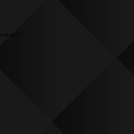
означені
*