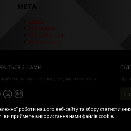
МЕТА
Увійти
RSS
записів
RSS
коментарів
WordPress.org
'ЯЖІТЬСЯ З НАМИ
ПІД
писуйтесь на наші сторінки у соціальних мережах
Підпи
алежної роботи нашого веб-сайту та збору статистичних
, ви приймете використання нами файлів cookie.
ференц-сервіс
Saphir
Пропозиції
Контакти