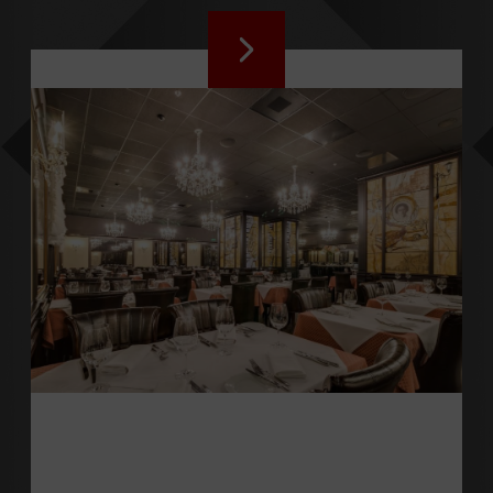
ЛОББІ-БАР
Ідеальне місце для
відпочинку, зустрічей з
друзями і діловими
партнерами