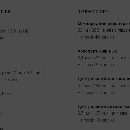
ІСТА
ТРАНСПОРТ
Міжнародний аеропорт Б
33 км / 20,51 милі на півде
2 км / 2,61 милі)
На таксі: 40 хвилин
і)
Аеропорт Київ (IEV)
9,4 км / 5,82 милі на північ
На таксі: 25 хвилин
ецтва
(10 км / 6,21 милі)
Центральний залізничн
 2,3 милі)
4.7 км / 2.91 милі на північ
На таксі: 15 хвилин
,49 милі)
Центральний автовокза
2,7 км / 1,67 милі на півден
і)
На таксі: 10 хвилин
і)