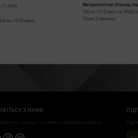
Метрополітен (Палац Ук
,11 милі)
300 м / 0.19 милі на ЗАХІД 
Пішки 2 хвилини
9,8 км / 6,09 милі)
'ЯЖІТЬСЯ З НАМИ
ПІД
писуйтесь на наші сторінки у соціальних мережах
Підпи