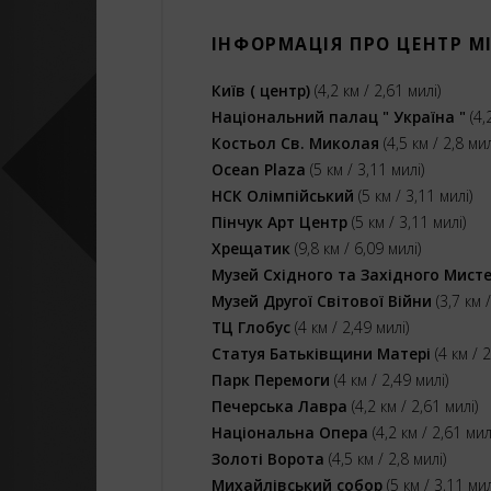
ІНФОРМАЦІЯ ПРО ЦЕНТР М
Київ ( центр)
(4,2 км / 2,61 милі)
Національний палац " Україна "
(4,
Костьол Св. Миколая
(4,5 км / 2,8 мил
Ocean Plaza
(5 км / 3,11 милі)
НСК Олімпійський
(5 км / 3,11 милі)
Пінчук Арт Центр
(5 км / 3,11 милі)
Хрещатик
(9,8 км / 6,09 милі)
Музей Східного та Західного Мист
Музей Другої Світової Війни
(3,7 км /
ТЦ Глобус
(4 км / 2,49 милі)
Статуя Батьківщини Матері
(4 км / 2
Парк Перемоги
(4 км / 2,49 милі)
Печерська Лавра
(4,2 км / 2,61 милі)
Національна Опера
(4,2 км / 2,61 мил
Золоті Ворота
(4,5 км / 2,8 милі)
Михайлівський собор
(5 км / 3,11 мил