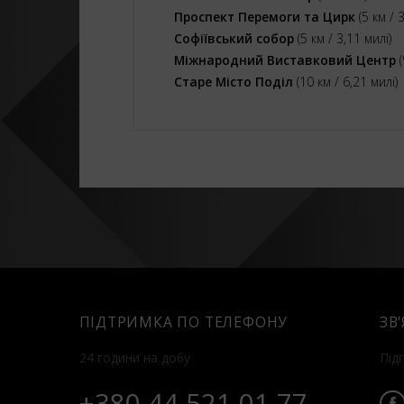
Проспект Перемоги та Цирк
(5 км / 3
Софіївський собор
(5 км / 3,11 милі)
Міжнародний Виставковий Центр
(
Старе Місто Поділ
(10 км / 6,21 милі)
ПІДТРИМКА ПО ТЕЛЕФОНУ
ЗВ
24 години на добу
Під
+380 44 521 01 77