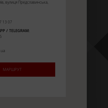
иїв, вулиця Предславинська,
7 13 07
PP / TELEGRAM:
6
.ua
МАРШРУТ