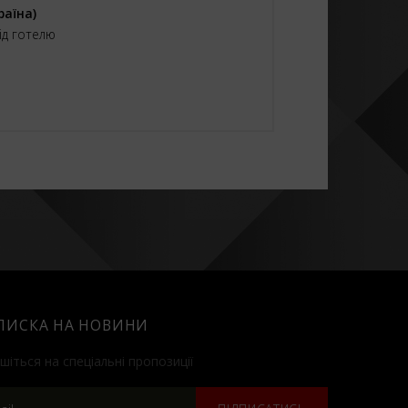
раїна)
від готелю
ПИСКА НА НОВИНИ
шіться на спеціальні пропозиції