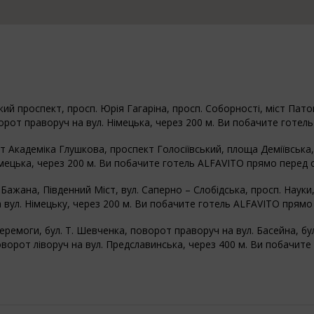
ий проспект, просп. Юрія Гагаріна, просп. Соборності, міст Пат
ворот праворуч на вул. Німецька, через 200 м. Ви побачите готе
Академіка Глушкова, проспект Голосіївський, площа Деміївська, 
імецька, через 200 м. Ви побачите готель ALFAVITO прямо перед 
ажана, Південний Міст, вул. Саперно – Слобідська, просп. Науки,
 вул. Німецьку, через 200 м. Ви побачите готель ALFAVITO прямо
ремоги, бул. Т. Шевченка, поворот праворуч на вул. Басейна, бу
поворот ліворуч на вул. Предславинська, через 400 м. Ви побачи