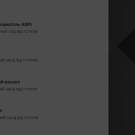
ориспіль (KBP)
нний схід від готелю
ний захід від готелю
ий вокзал
ний захід від готелю
л
ний захід від готелю