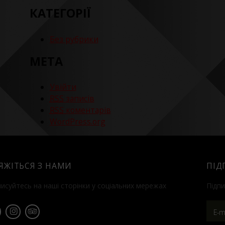
КАТЕГОРІЇ
Без рубрики
МЕТА
Увійти
RSS
записів
RSS
коментарів
WordPress.org
'ЯЖІТЬСЯ З НАМИ
ПІД
писуйтесь на наші сторінки у соціальних мережах
Підпи