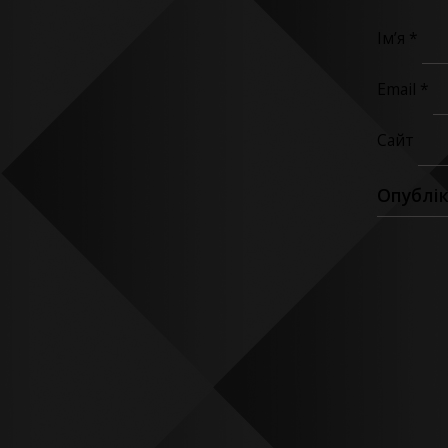
Ім’я
*
Email
*
Сайт