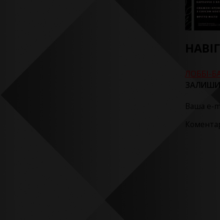
НАВІ
ЛОББІ-Б
ЗАЛИШИ
Ваша e-m
Комента