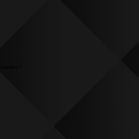
означені
*