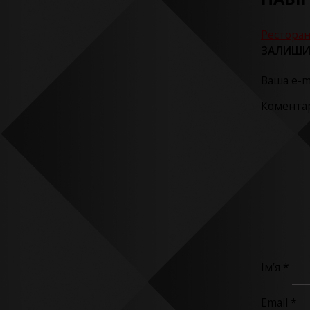
Рестора
ЗАЛИШИ
Ваша e-m
Комента
Ім’я
*
Email
*