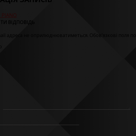
н PIANO
ТИ ВІДПОВІДЬ
ail адреса не оприлюднюватиметься.
Обов’язкові поля п
р