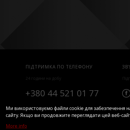
ПІДТРИМКА ПО ТЕЛЕФОНУ
ЗВ
24 години на добу
Під
+380 44 521 01 77
Ми використовуємо файли cookie для забезпечення н
сайту. Якщо ви продовжите переглядати цей веб-сайт
Про нас
Номери
Відпочинок
Кон
More info