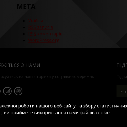
МЕТА
Увійти
RSS
записів
RSS
коментарів
WordPress.org
'ЯЖІТЬСЯ З НАМИ
ПІД
писуйтесь на наші сторінки у соціальних мережах
Підпи
алежної роботи нашого веб-сайту та збору статистичних
, ви приймете використання нами файлів cookie.
ференц-сервіс
Saphir
Пропозиції
Контакти