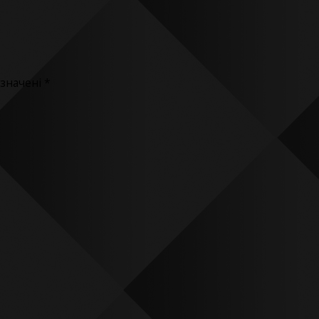
означені
*