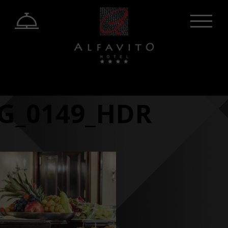
G_0149_HDR