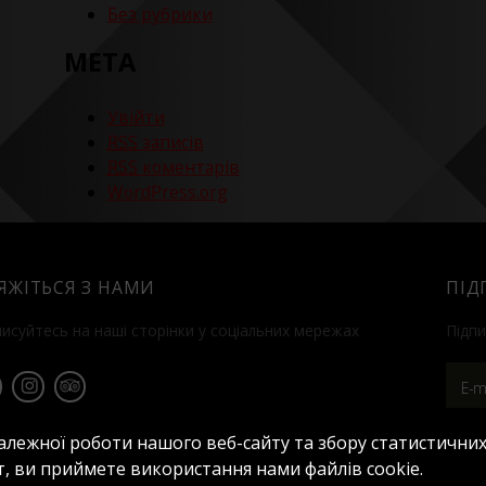
Без рубрики
МЕТА
Увійти
RSS
записів
RSS
коментарів
WordPress.org
'ЯЖІТЬСЯ З НАМИ
ПІД
писуйтесь на наші сторінки у соціальних мережах
Підпи
алежної роботи нашого веб-сайту та збору статистичних
, ви приймете використання нами файлів cookie.