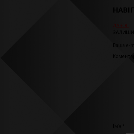
НАВІ
ДАВОС
ЗАЛИШИ
Ваша e-m
Комента
Ім’я
*