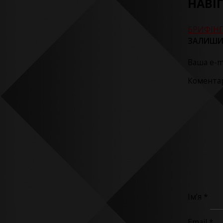
НАВІ
БРИФІНГ
ЗАЛИШИ
Ваша e-m
Комента
Ім’я
*
Email
*