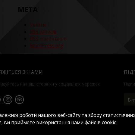
МЕТА
Увійти
RSS
записів
RSS
коментарів
WordPress.org
'ЯЖІТЬСЯ З НАМИ
ПІД
писуйтесь на наші сторінки у соціальних мережах
Підпи
алежної роботи нашого веб-сайту та збору статистичних
, ви приймете використання нами файлів cookie.
ференц-сервіс
Saphir
Пропозиції
Контакти