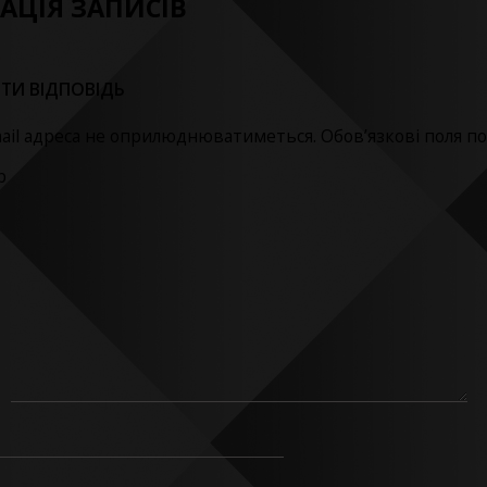
ГАЦІЯ ЗАПИСІВ
ТИ ВІДПОВІДЬ
ail адреса не оприлюднюватиметься.
Обов’язкові поля п
р