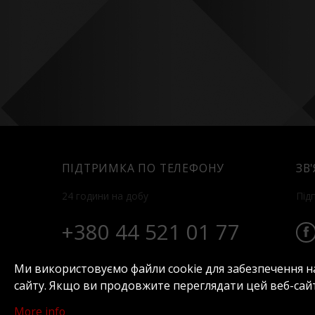
ПІДТРИМКА ПО ТЕЛЕФОНУ
ЗВ
24 години на добу
Під
+380 44 521 01 77
Ми використовуємо файли cookie для забезпечення н
сайту. Якщо ви продовжите переглядати цей веб-сайт
Про нас
Номери
Відпочинок
Кон
More info