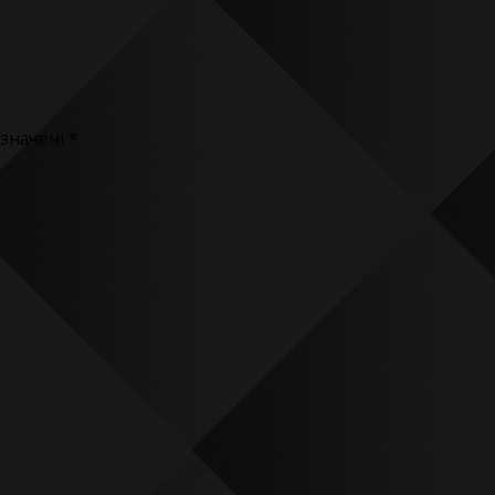
означені
*