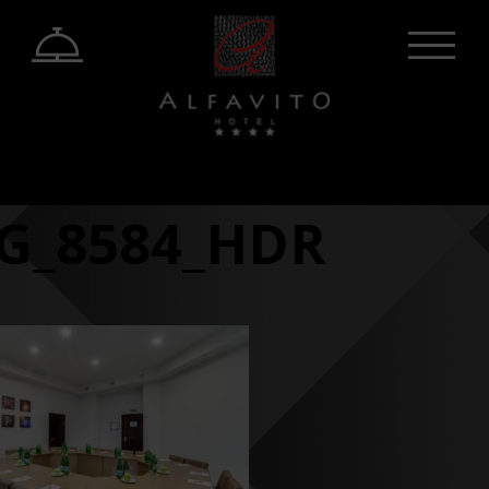
G_8584_HDR