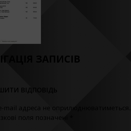
ІГАЦІЯ ЗАПИСІВ
ШИТИ ВІДПОВІДЬ
e-mail адреса не оприлюднюватиметься.
зкові поля позначені
*